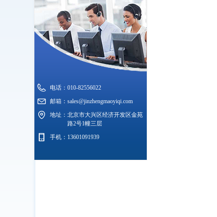
电话：
010-82556022
邮箱：
sales@jinzhengmaoyiqi.com
地址：
北京市大兴区经济开发区金苑
路2号1幢三层
手机：
13601091939